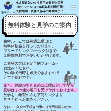
名古屋市栄の
女性専用会員制自習室
"集中ルーム"は
365日毎日利用可能!
​受験勉強・資格取得等の勉強場所に。
無料体験と見学のご案内
集中ルームでは毎週土曜日に
無料体験会を行っております。
フリードリンク/スナック付きで
２時間無料でお使いいただけます。
ご希望の方は下記予約フォームへ
お進みください。
その場で日時を即決できますので
とても便利です♪
また、体験ができるのは土曜日だけですが
見学はその他の曜日も受け付けております。
見学をご希望の方も下記リンクより
見学予約へお進みください。
なお、ご入会の手続きの際には身元確認のため、