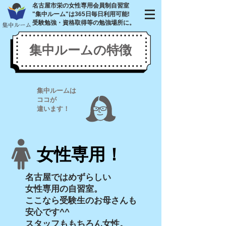
名古屋市栄の
女性専用会員制自習室
"集中ルーム"は
365日毎日利用可能!
​受験勉強・資格取得等の勉強場所に。
​集中ルームの特徴
集中ルームは
ココが
違います！
​女性専用！
名古屋ではめずらしい
女性専用の自習室。
ここなら
受験生のお母さんも
安心です^^
スタッフももちろん女性。