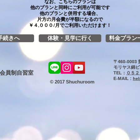
なお、こちらのプランは
他のプランと同時に
ご利用が可能です
他のプランと併用する場合、
​​片方の月会費が半額になるので
￥４,０００/月でご利用いただけます！
手続きへ
体験・見学に行く
料金プラン
〒460-000
モリヤス錦ビ
会員制自習室
TEL：
０５２
E-MAIL :
he
© 2017 Shuchuroom