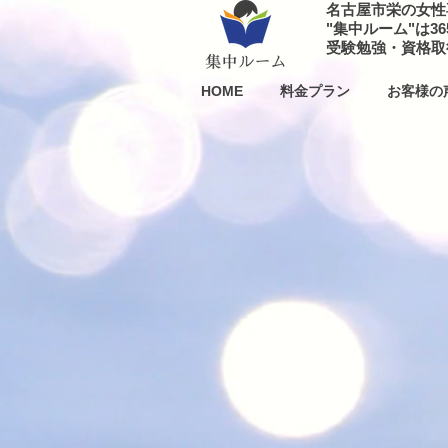
名古屋市栄の
女性
"集中ルーム"は
3
​受験勉強・資格
HOME
料金プラン
お客様の