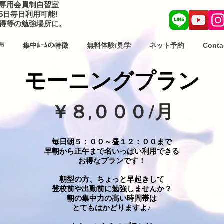
専用会員制自習室
65日毎日利用可能!
取得等の勉強場所に。
声
集中ﾙｰﾑの特徴
無料体験/見学
ネット予約
Conta
​モーニングプラン
￥８,０００/月
毎日朝５：００～昼１２：００まで
早朝から正午まで名いっぱい利用できる
お得なプランです！
朝型の方、ちょっと早起きして
登校前や出勤前に勉強しませんか？
​朝の集中力の高い時間帯は
とてもはかどりますよ♪