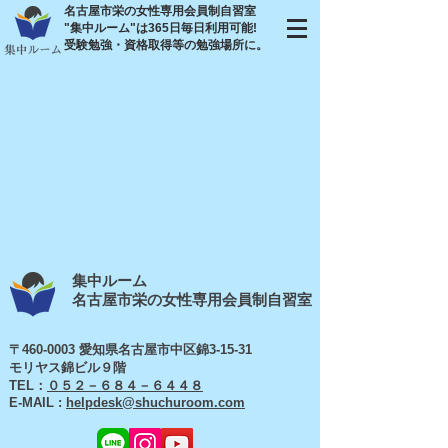
名古屋市栄の
女性専用会員制自習室
"集中ルーム"は
365日毎日利用可能!
​受験勉強・資格取得等の勉強場所に。
集中ルーム
名古屋市栄の女性専用会員制自習室
〒460-0003 愛知県名古屋市中区錦3-15-31
モリヤス錦ビル９階
TEL：
０５２－６８４－６４４８
E-MAIL :
helpdesk@shuchuroom.com